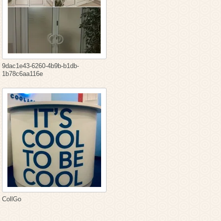
9dac1e43-6260-4b9b-b1db-
1b78c6aa116e
CollGo