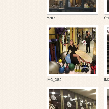
Меню
Об
IMG_9889
IM