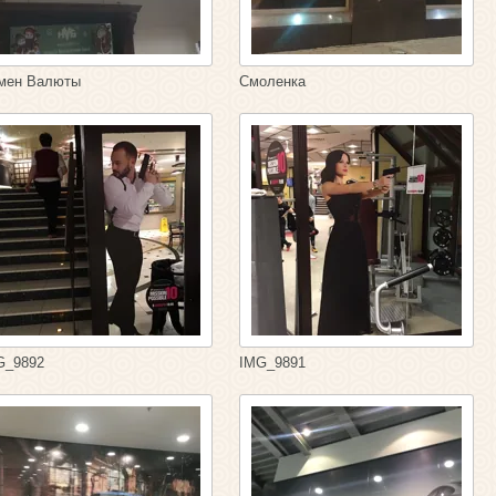
мен Валюты
Смоленка
G_9892
IMG_9891