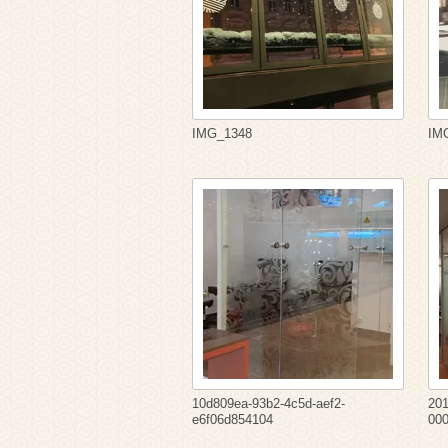
IMG_1348
IM
10d809ea-93b2-4c5d-aef2-
20
e6f06d854104
00