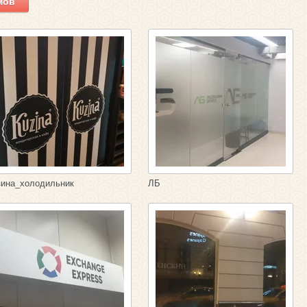
мов
зина_холодильник
ЛБ