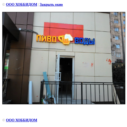
©
ООО ХОББИДОМ
|
Закрыть окно
P_20150428_142717
©
ООО ХОББИДОМ